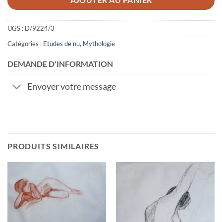
AJOUTER AU PANIER
UGS :
D/9224/3
Catégories :
Etudes de nu
,
Mythologie
DEMANDE D'INFORMATION
Envoyer votre message
PRODUITS SIMILAIRES
Ajouter
Ajouter
à la
à la
wishlist
wishlist