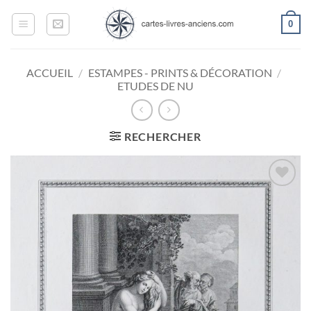
Passer
0
au
contenu
ACCUEIL
/
ESTAMPES - PRINTS & DÉCORATION
/
ETUDES DE NU
RECHERCHER
Ajouter
à la
wishlist