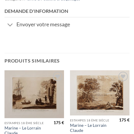
DEMANDE D'INFORMATION
Envoyer votre message
PRODUITS SIMILAIRES
Ajouter
Ajouter
à la
à la
wishlist
wishlist
175
€
ESTAMPES 18 ÈME SIÈCLE
175
€
ESTAMPES 18 ÈME SIÈCLE
Marine – Le Lorrain
Marine – Le Lorrain
Claude
Claude