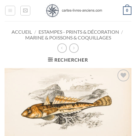
Passer
0
au
contenu
ACCUEIL
/
ESTAMPES - PRINTS & DÉCORATION
/
MARINE & POISSONS & COQUILLAGES
RECHERCHER
Ajouter
à la
wishlist