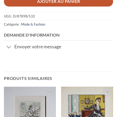
AJOUTER AU PANIER
UGS :
D/87898/532
Catégorie :
Mode & Fashion
DEMANDE D'INFORMATION
Envoyer votre message
PRODUITS SIMILAIRES
Ajouter
Ajouter
à la
à la
wishlist
wishlist