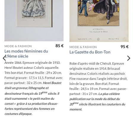
85
€
95
€
MODE & FASHION
MODE & FASHION
Les modes féminines du
La Gazette du Bon-Ton
19ème siècle
Année 1866. Epreuve originale de 1910.
Robe d’après-midi de Chéruit. Epreuve
Henri Boutet auteur. Coloris aquarelle.
originale réalisée en 1914. Brissaud
Très bon état. Format feuille : 29 x 20 cm.
dessinateur. Coloris réalisés au pochoir.
Format gravure : 17,5 x 11,5. Format avec
Fine rousseur dans l’angle inférieur droit,
passe-partout : 32 x 25 cm.
Henri Boutet
loin de la gravure. Bon état. Format
était un graveur, lithographe et
feuille : 24,5 x 19 cm. Format avec passe-
ème
dessinateur français du 19
siècle. Il
partout : 31 x 27 cm.
La plus célèbre
était surnommé « le petit maître du
publication sur la mode du début du
ème
corset » grâce à sa production d’eaux-
20
siècle illustrant les couturiers du
fortes représentant des femmes en
moment.
costumes d’époque.