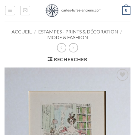
Passer
0
au
contenu
ACCUEIL
/
ESTAMPES - PRINTS & DÉCORATION
/
MODE & FASHION
RECHERCHER
Ajouter
à la
wishlist