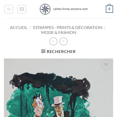
Passer
0
au
contenu
ACCUEIL
/
ESTAMPES - PRINTS & DÉCORATION
/
MODE & FASHION
RECHERCHER
Ajouter
à la
wishlist