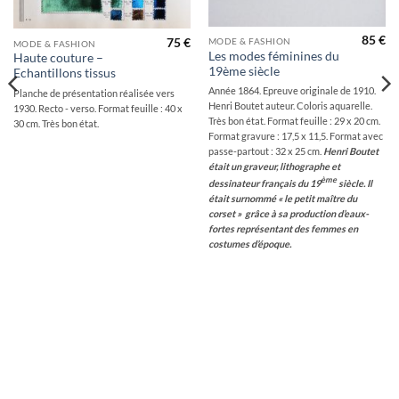
85
€
75
€
MODE & FASHION
MODE & FASHION
Les modes féminines du
Haute couture –
19ème siècle
Echantillons tissus
Année 1864. Epreuve originale de 1910.
Planche de présentation réalisée vers
Henri Boutet auteur. Coloris aquarelle.
1930. Recto - verso. Format feuille : 40 x
Très bon état. Format feuille : 29 x 20 cm.
30 cm. Très bon état.
Format gravure : 17,5 x 11,5. Format avec
passe-partout : 32 x 25 cm.
Henri Boutet
était un graveur, lithographe et
ème
dessinateur français du 19
siècle. Il
était surnommé « le petit maître du
corset » grâce à sa production d’eaux-
fortes représentant des femmes en
costumes d’époque.