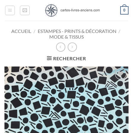
Passer
0
au
contenu
ACCUEIL
/
ESTAMPES - PRINTS & DÉCORATION
/
MODE & TISSUS
RECHERCHER
Ajouter
à la
wishlist