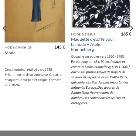
165
€
MODE & TISSUS
Maquette d’étoffe pour
la mode – Atelier
145
€
MODE & FASHION
Rampelberg
Mode
Gouache sur papier vers 1960 - 1980.
Format papier : 65 x 50 cm.
Peintre et
créateur, Emile Rampelberg (1911-2001)
Dessin original réalisé vers 1935.
ouvre son propre atelier de projets de
Echantillon de tissu. Anonyme. Gouache
textiles et papier peint en 1942 à Paris,
et aquarelle sur papier calque. Format :
qui deviendra l’un des plus important et
26 x 18 cm.
influent d’Europe.
Des œuvres de
Rampelberg figurent dans de
nombreuses collections françaises et
étrangères.