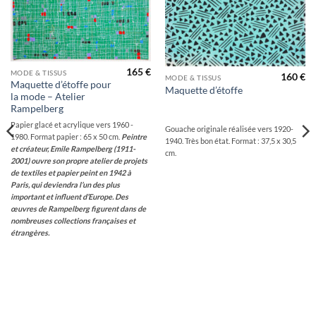
wishlist
wishlist
165
€
MODE & TISSUS
160
€
MODE & TISSUS
Maquette d’étoffe pour
Maquette d’étoffe
la mode – Atelier
Rampelberg
Papier glacé et acrylique vers 1960 -
Gouache originale réalisée vers 1920-
1980. Format papier : 65 x 50 cm.
Peintre
1940. Très bon état. Format : 37,5 x 30,5
et créateur, Emile Rampelberg (1911-
cm.
2001) ouvre son propre atelier de projets
de textiles et papier peint en 1942 à
Paris, qui deviendra l’un des plus
important et influent d’Europe.
Des
œuvres de Rampelberg figurent dans de
nombreuses collections françaises et
étrangères.