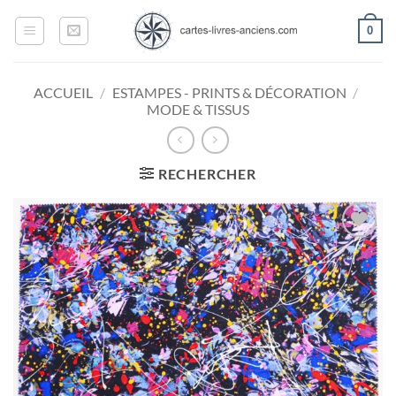
Passer
0
au
contenu
ACCUEIL
/
ESTAMPES - PRINTS & DÉCORATION
/
MODE & TISSUS
RECHERCHER
Ajouter
à la
wishlist