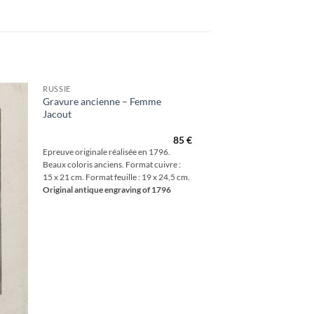
RUSSIE
Gravure ancienne – Femme
Jacout
outer
à la
hlist
85
€
Epreuve originale réalisée en 1796.
Beaux coloris anciens. Format cuivre :
15 x 21 cm. Format feuille : 19 x 24,5 cm.
Original antique engraving of 1796