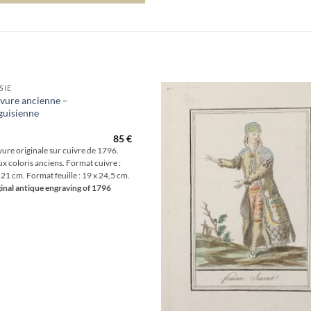
SIE
vure ancienne –
guisienne
Aj
wis
85
€
ure originale sur cuivre de 1796.
x coloris anciens. Format cuivre :
 21 cm. Format feuille : 19 x 24,5 cm.
inal antique engraving of 1796