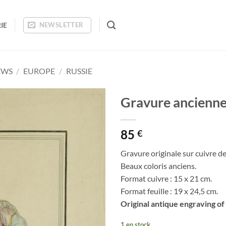
IE
NEWSLETTER
EWS
/
EUROPE
/
RUSSIE
Gravure ancienn
Ajouter
85
à la
€
wishlist
Gravure originale sur cuivre d
Beaux coloris anciens.
Format cuivre : 15 x 21 cm.
Format feuille : 19 x 24,5 cm.
Original antique engraving of
1 en stock