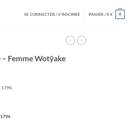
SE CONNECTER / S’INSCRIRE
PANIER /
0
€
0
e – Femme Wotÿake
e 1796.
 1796