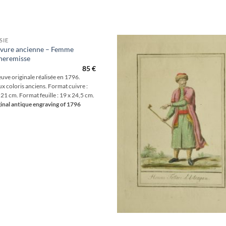
SIE
vure ancienne – Femme
heremisse
Aj
85
€
wis
uve originale réalisée en 1796.
x coloris anciens. Format cuivre :
 21 cm. Format feuille : 19 x 24,5 cm.
inal antique engraving of 1796