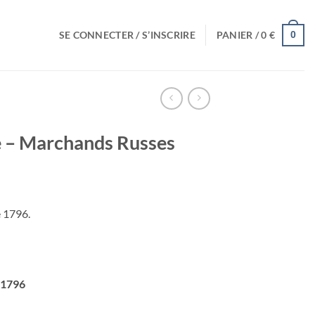
SE CONNECTER / S’INSCRIRE
PANIER /
0
€
0
e – Marchands Russes
e 1796.
 1796