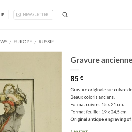
IE
NEWSLETTER
EWS
/
EUROPE
/
RUSSIE
Gravure ancienn
Ajouter
85
à la
€
wishlist
Gravure originale sur cuivre d
Beaux coloris anciens.
Format cuivre : 15 x 21 cm.
Format feuille : 19 x 24,5 cm.
Original antique engraving of
1 en stock