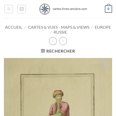
Passer
0
au
contenu
ACCUEIL
/
CARTES & VUES - MAPS & VIEWS
/
EUROPE
/
RUSSIE
RECHERCHER
Ajouter
à la
wishlist