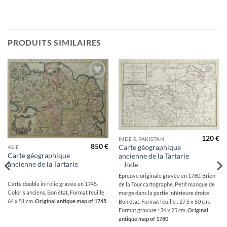
PRODUITS SIMILAIRES
Ajouter
Ajouter
à la
à la
wishlist
wishlist
120
€
INDE & PAKISTAN
850
€
Carte géographique
ASIE
Carte géographique
ancienne de la Tartarie
ancienne de la Tartarie
– Inde
Épreuve originale gravée en 1780. Brion
Carte double in-folio gravée en 1745.
de la Tour cartographe. Petit manque de
Coloris anciens. Bon état. Format feuille :
marge dans la partie inférieure droite.
64 x 51 cm.
Original antique map of 1745
Bon état. Format feuille : 27,5 x 50 cm.
Format gravure : 36 x 25 cm.
Original
antique map of 1780