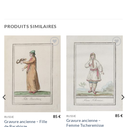
PRODUITS SIMILAIRES
Ajouter
Ajouter
à la
à la
wishlist
wishlist
85
€
RUSSIE
85
€
RUSSIE
Gravure ancienne –
Gravure ancienne – Fille
Femme Tscheremisse
de Barabinze