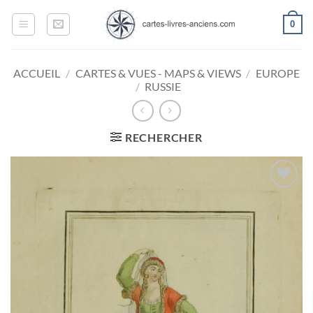
Passer
0
au
contenu
ACCUEIL
/
CARTES & VUES - MAPS & VIEWS
/
EUROPE
/
RUSSIE
RECHERCHER
Ajouter
à la
wishlist