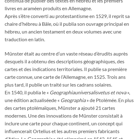
continua de publier des textes en hébreu et les premiers
livres en araméen produits en Allemagne.
Après s’être converti au protestantisme en 1529, il reprit sa
chaire d’hébreu à Bâle, où il publia son ouvrage principal en
hébreu, un ancien testament en deux volumes avec une
traduction en latin.
Münster était au centre d’un vaste réseau d’érudits auprès
desquels il a obtenu des descriptions géographiques, des
cartes et des indications territoriales. Il publie sa première
carte connue, une carte de l’Allemagne, en 1525. Trois ans
plus tard, il publie un traité sur les cadrans solaires.
En 1540, il publia le «
Geographiauniversalisvetus et nova
»,
une édition actualiséede «
Geographia
» de Ptolémée. En plus
des cartes ptolémaïques, Münster a ajouté 21 cartes
modernes. Une des innovations de Münster consistait à
inclure une carte pour chaque continent, un concept qui
influencerait Ortelius et les autres premiers fabricants
d’Atlas. Le
Geographia
a été réimprimé en 1542, 1545 et