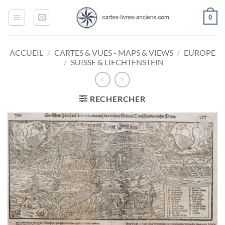
Passer
0
au
contenu
ACCUEIL
/
CARTES & VUES - MAPS & VIEWS
/
EUROPE
/
SUISSE & LIECHTENSTEIN
RECHERCHER
Ajouter
à la
wishlist