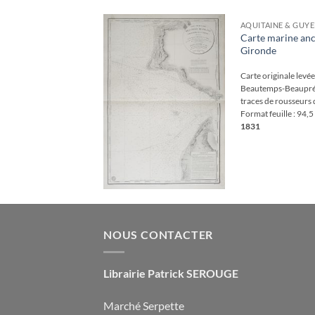
GNE & PÉRIGORD
AQUITAINE & GUY
du
Carte marine an
Gironde
Ajouter
à la
65
€
wishlist
ux cartouches
Carte originale levé
ormat feuille : 35,5 x
Beautemps-Beaupré 
80.
Edition de la fin
traces de rousseurs d
llustrant les
Format feuille : 94,5
r, agrémentée de
1831
iosités et
NOUS CONTACTER
Librairie Patrick SEROUGE
Marché Serpette