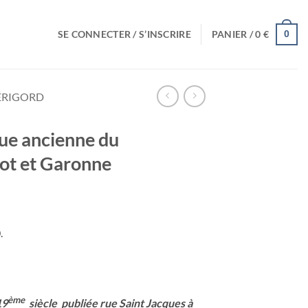
SE CONNECTER / S’INSCRIRE
PANIER /
0
€
0
ÉRIGORD
ue ancienne du
ot et Garonne
.
ème
19
siècle publiée rue Saint Jacques à