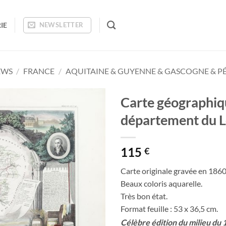
IE
NEWSLETTER
EWS
/
FRANCE
/
AQUITAINE & GUYENNE & GASCOGNE & P
Carte géographiq
département du L
Ajouter
à la
wishlist
115
€
Carte originale gravée en 1860
Beaux coloris aquarelle.
Très bon état.
Format feuille : 53 x 36,5 cm.
Célèbre édition du milieu du 