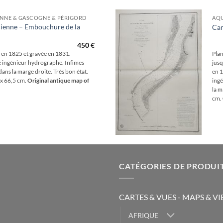
ENNE & GASCOGNE & PÉRIGORD
AQU
cienne – Embouchure de la
Car
Ajouter
à la
450
€
wishlist
e en 1825 et gravée en 1831.
Plan
ingénieur hydrographe. Infimes
jusq
ans la marge droite. Très bon état.
en 
 x 66,5 cm.
Original antique map of
ingé
la m
cm.
CATÉGORIES DE PRODUI
CARTES & VUES - MAPS & V
AFRIQUE