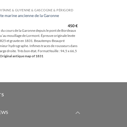
ITAINE & GUYENNE & GASCOGNE & PÉRIGORD
te marine ancienne de la Garonne
450
€
 du cours de la Garonne depuis le pont de Bordeaux
u’au mouillage de Lormont. Épreuve originale levée
1825 et gravée en 1831. Beautemps-Beaupré
nieur hydrographe. Infimes traces de rousseurs dans
arge droite. Très bon état. Format feuille : 94,5 x 66,5
Original antique map of 1831
TS
IEWS