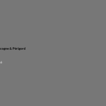
cogne & Périgord
té