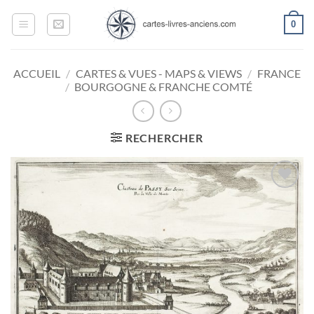
Passer
0
au
contenu
ACCUEIL
/
CARTES & VUES - MAPS & VIEWS
/
FRANCE
/
BOURGOGNE & FRANCHE COMTÉ
RECHERCHER
Ajouter
à la
wishlist