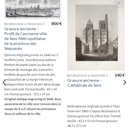
Ajouter
Ajouter
à la
à la
wishlist
wishlist
850
€
BOURGOGNE & FRANCHE COMTÉ
Gravure ancienne –
Profil de l’ancienne ville
de Sens Métropolitaine
de la province des
Séquanais
Epreuve originale gravée en 1646 sur 3
feuillets joints. Jean Boisseau éditeur.
Renfort de papier japon au dos de la
jointure de montage des 2 premiers
feuillets de gauche avec trace de plis,
140
€
BOURGOGNE & FRANCHE COMTÉ
restauration de la marge inférieure,
Gravure ancienne –
quelques fines traces de plis. Beau tirage
Cathédrale de Sens
bien contrasté. Format feuille : 87 x 34
cm. Format gravure : 72,5 x 27 cm.
Original antique engraving of 1646.
Rare
panorama de la ville avec renvois dans la
Belle épreuve originale gravée à l'eau
marge de A à Z, situant les principaux
forte vers 1860. Chapuy dessinateur &
lieux et édifices de la ville.
Dureau graveur. Excellent état. Format
feuille : 42,2 x 59 cm Format gravure :
48,7 x 37,5 cm