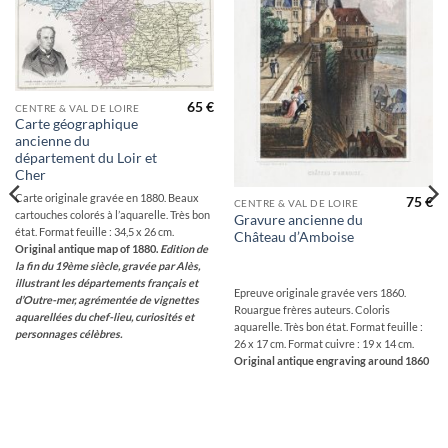
wishlist
wishlist
65
€
CENTRE & VAL DE LOIRE
Carte géographique
ancienne du
département du Loir et
Cher
Carte originale gravée en 1880. Beaux
75
€
CENTRE & VAL DE LOIRE
cartouches colorés à l’aquarelle. Très bon
Gravure ancienne du
état. Format feuille : 34,5 x 26 cm.
Château d’Amboise
Original antique map of 1880.
Edition de
la fin du 19ème siècle, gravée par Alès,
illustrant les départements français et
Epreuve originale gravée vers 1860.
d’Outre-mer, agrémentée de vignettes
Rouargue frères auteurs. Coloris
aquarellées du chef-lieu, curiosités et
aquarelle. Très bon état. Format feuille :
personnages célèbres.
26 x 17 cm. Format cuivre : 19 x 14 cm.
Original antique engraving around 1860