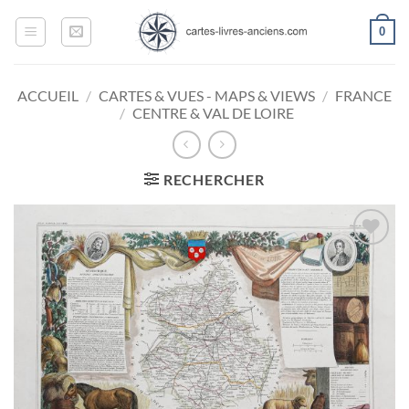
Passer
0
au
contenu
ACCUEIL
/
CARTES & VUES - MAPS & VIEWS
/
FRANCE
/
CENTRE & VAL DE LOIRE
RECHERCHER
Ajouter
à la
wishlist