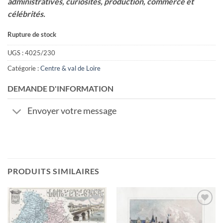
administratives, curiosités, production, commerce et
célébrités.
Rupture de stock
UGS :
4025/230
Catégorie :
Centre & val de Loire
DEMANDE D'INFORMATION
Envoyer votre message
PRODUITS SIMILAIRES
Ajouter
Ajouter
à la
à la