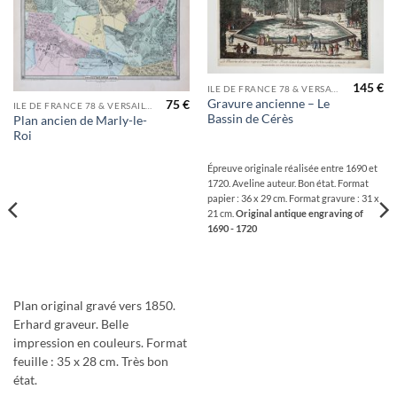
à la
à la
wishlist
wishlist
145
€
ILE DE FRANCE 78 & VERSAILLES
Gravure ancienne – Le
75
€
ILE DE FRANCE 78 & VERSAILLES
Bassin de Cérès
Plan ancien de Marly-le-
Roi
Épreuve originale réalisée entre 1690 et
1720. Aveline auteur. Bon état. Format
papier : 36 x 29 cm. Format gravure : 31 x
21 cm.
Original antique engraving of
1690 - 1720
Plan original gravé vers 1850.
Erhard graveur. Belle
impression en couleurs. Format
feuille : 35 x 28 cm. Très bon
état.