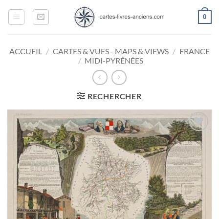
Passer
0
au
contenu
ACCUEIL
/
CARTES & VUES - MAPS & VIEWS
/
FRANCE
/
MIDI-PYRÉNÉES
RECHERCHER
Ajouter
à la
wishlist