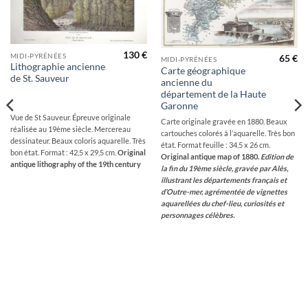
130
€
MIDI-PYRÉNÉES
65
€
MIDI-PYRÉNÉES
Lithographie ancienne
Carte géographique
de St. Sauveur
ancienne du
département de la Haute
Garonne
Vue de St Sauveur. Épreuve originale
Carte originale gravée en 1880. Beaux
réalisée au 19ème siècle. Mercereau
cartouches colorés à l’aquarelle. Très bon
dessinateur. Beaux coloris aquarelle. Très
état. Format feuille : 34,5 x 26 cm.
bon état. Format : 42,5 x 29,5 cm.
Original
Original antique map of 1880.
Edition de
antique lithography of the 19th century
la fin du 19ème siècle, gravée par Alès,
illustrant les départements français et
d’Outre-mer, agrémentée de vignettes
aquarellées du chef-lieu, curiosités et
personnages célèbres.