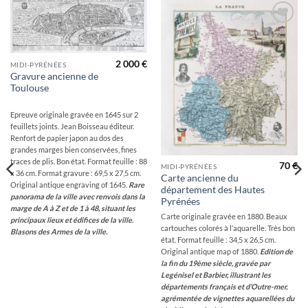
Ajouter
Ajouter
à la
à la
wishlist
wishlist
2 000
€
MIDI-PYRÉNÉES
Gravure ancienne de
Toulouse
Epreuve originale gravée en 1645 sur 2
feuillets joints. Jean Boisseau éditeur.
Renfort de papier japon au dos des
grandes marges bien conservées, fines
traces de plis. Bon état. Format feuille : 88
70
€
MIDI-PYRÉNÉES
x 36 cm. Format gravure : 69,5 x 27,5 cm.
Carte ancienne du
Original antique engraving of 1645.
Rare
département des Hautes
panorama de la ville avec renvois dans la
Pyrénées
marge de A à Z et de 1 à 48, situant les
Carte originale gravée en 1880. Beaux
principaux lieux et édifices de la ville.
cartouches colorés à l’aquarelle. Très bon
Blasons des Armes de la ville.
état. Format feuille : 34,5 x 26,5 cm.
Original antique map of 1880.
Edition de
la fin du 19ème siècle, gravée par
Legénisel et Barbier, illustrant les
départements français et d’Outre-mer,
agrémentée de vignettes aquarellées du