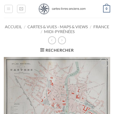
Passer
0
au
contenu
ACCUEIL
/
CARTES & VUES - MAPS & VIEWS
/
FRANCE
/
MIDI-PYRÉNÉES
RECHERCHER
Ajouter
à la
wishlist