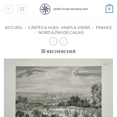
Passer
0
au
contenu
ACCUEIL
/
CARTES & VUES - MAPS & VIEWS
/
FRANCE
/
NORD & PAS DE CALAIS
RECHERCHER
Ajouter
à la
wishlist