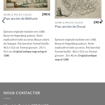
290
€
NORD & PAS DE CALAIS
Plan ancien de Béthune
190
€
NORD & PAS DE CALAIS
Plan ancien de Douai
Épreuve originale réalisée vers 1580.
Braun et Hogenberg auteurs. Texte
Épreuve originale réalisée vers 1580.
explicatif en latin au verso. Beaux coloris
Braun et Hogenberg auteurs. Texte
de l'époque. Très bon état. Format feuille :
explicatif en latin au verso. Très bon état.
40,5 x 53,5 cm. Format gravure : 29,7 x
Format feuille : 40,5 x 53,5 cm. Format
45,5 cm.
Original antique engraving of
gravure : 33 x 40 cm.
Original antique
1580
map of 1580
NOUS CONTACTER