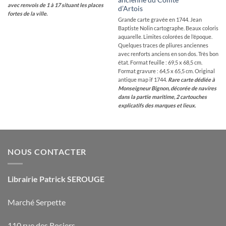
avec renvois de 1 à 17 situant les places
d’Artois
fortes de la ville.
Grande carte gravée en 1744. Jean
Baptiste Nolin cartographe. Beaux coloris
aquarelle. Limites colorées de l’époque.
Quelques traces de pliures anciennes
avec renforts anciens en son dos. Très bon
état. Format feuille : 69,5 x 68,5 cm.
Format gravure : 64,5 x 65,5 cm. Original
antique map if 1744.
Rare carte dédiée à
Monseigneur Bignon, décorée de navires
dans la partie maritime, 2 cartouches
explicatifs des marques et lieux.
NOUS CONTACTER
Librairie Patrick SEROUGE
Marché Serpette
110 rue des Rosiers