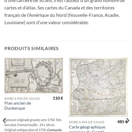
d’une carrière de 50 ans, il est l’auteur d’un grand nombre de
cartes et d’atlas. Ses cartes du Canada et des territoires
français de l’Amérique du Nord (Nouvelle-France, Acadie,
Louisiane) sont d’une valeur considérable.
PRODUITS SIMILAIRES
Ajouter
Ajouter
à la
à la
wishlist
wishlist
110
€
NORD & PAS DE CALAIS
Plan ancien de
Dunkerque
Epreuve originale gravée vers 1750. Très
485
€
NORD & PAS DE CALAIS
bon état. Format feuille : 29 x 18 cm.
Carte géographique
Original antique plan of 1750.
Cartouche
ancienne du Comté