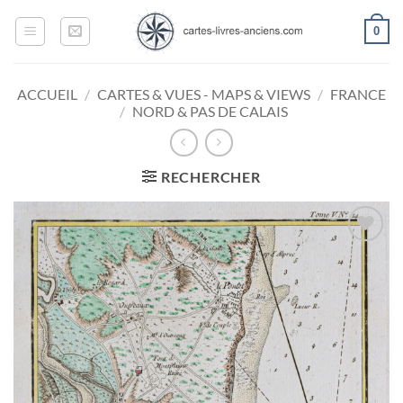
Passer
0
au
contenu
ACCUEIL
/
CARTES & VUES - MAPS & VIEWS
/
FRANCE
/
NORD & PAS DE CALAIS
RECHERCHER
Ajouter
à la
wishlist