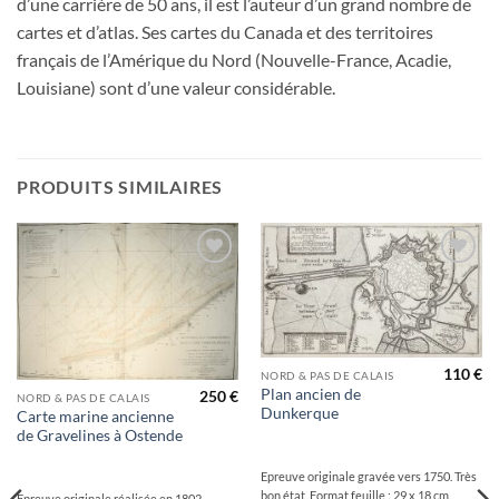
d’une carrière de 50 ans, il est l’auteur d’un grand nombre de
cartes et d’atlas. Ses cartes du Canada et des territoires
français de l’Amérique du Nord (Nouvelle-France, Acadie,
Louisiane) sont d’une valeur considérable.
PRODUITS SIMILAIRES
Ajouter
Ajouter
à la
à la
wishlist
wishlist
110
€
NORD & PAS DE CALAIS
Plan ancien de
250
€
NORD & PAS DE CALAIS
Dunkerque
Carte marine ancienne
de Gravelines à Ostende
Epreuve originale gravée vers 1750. Très
bon état. Format feuille : 29 x 18 cm.
Epreuve originale réalisée en 1802 -