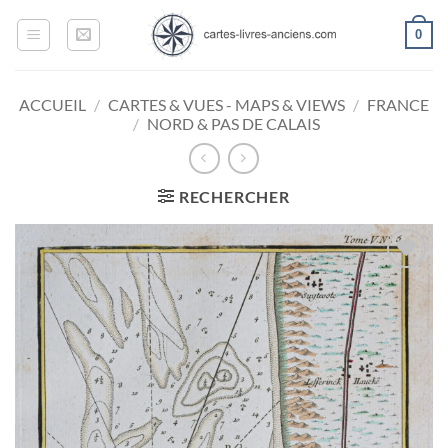
Passer
0
au
contenu
ACCUEIL
/
CARTES & VUES - MAPS & VIEWS
/
FRANCE
/
NORD & PAS DE CALAIS
RECHERCHER
Ajouter
à la
wishlist