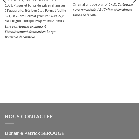
Original antique plan of 1750.
Cartouche
1803. Plages et bancs de sable rehaussés
avec renvois de 1 à 17 situant les places
à l'aquarelle. Très bon état. Format feuille
fortes de la ville.
: 64,5 x 95 cm. Format gravure : 63 x 92,2
cm. Original antique map of 1802 - 1803.
Large cartouche expliquant
l'établissement des marées.
Large
boussole décorative.
NOUS CONTACTER
Librairie Patrick SEROUGE