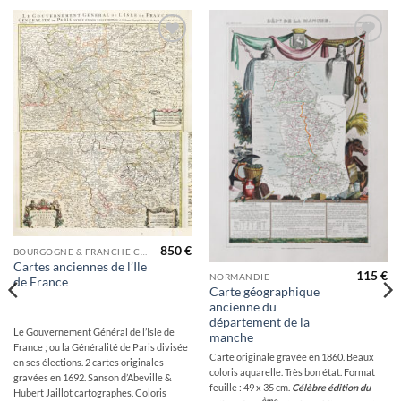
Ajouter
Ajouter
à la
à la
wishlist
wishlist
850
€
BOURGOGNE & FRANCHE COMTÉ
Cartes anciennes de l’Ile
115
€
NORMANDIE
de France
Carte géographique
ancienne du
département de la
Le Gouvernement Général de l’Isle de
manche
France ; ou la Généralité de Paris divisée
Carte originale gravée en 1860. Beaux
en ses élections. 2 cartes originales
coloris aquarelle. Très bon état. Format
gravées en 1692. Sanson d’Abeville &
feuille : 49 x 35 cm.
Célèbre édition du
Hubert Jaillot cartographes. Coloris
ème