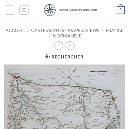
Passer
0
au
contenu
ACCUEIL
/
CARTES & VUES - MAPS & VIEWS
/
FRANCE
/
NORMANDIE
RECHERCHER
Ajouter
à la
wishlist