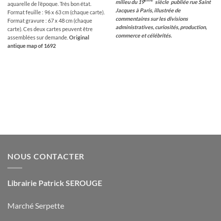
milieu du 19
siècle publiée rue Saint
aquarelle de l’époque. Très bon état.
Jacques à Paris, illustrée de
Format feuille : 96 x 63 cm (chaque carte).
commentaires sur les divisions
Format gravure : 67 x 48 cm (chaque
administratives, curiosités, production,
carte). Ces deux cartes peuvent être
commerce et célébrités.
assemblées sur demande.
Original
antique map of 1692
NOUS CONTACTER
Librairie Patrick SEROUGE
Marché Serpette