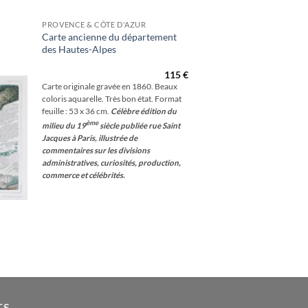
PROVENCE & CÔTE D'AZUR
Carte ancienne du département
des Hautes-Alpes
outer
à la
hlist
115
€
Carte originale gravée en 1860. Beaux
coloris aquarelle. Très bon état. Format
feuille : 53 x 36 cm.
Célèbre édition du
ème
milieu du 19
siècle publiée rue Saint
Jacques à Paris, illustrée de
commentaires sur les divisions
administratives, curiosités, production,
commerce et célébrités.
TS