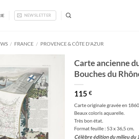
IE
NEWSLETTER
EWS
/
FRANCE
/
PROVENCE & CÔTE D'AZUR
Carte ancienne d
Bouches du Rhôn
Ajouter
à la
wishlist
115
€
Carte originale gravée en 1860
Beaux coloris aquarelle.
Très bon état.
Format feuille : 53 x 36,5 cm.
Célèbre édition du milieu du 