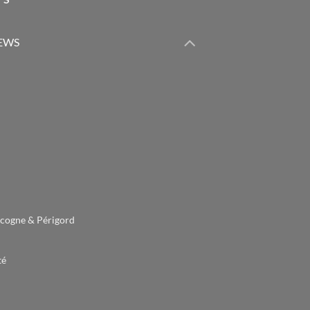
IEWS
cogne & Périgord
té