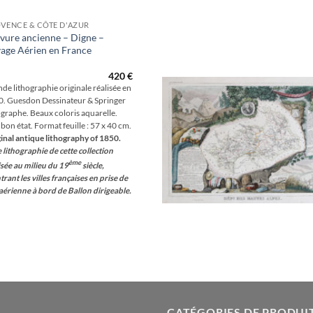
VENCE & CÔTE D'AZUR
vure ancienne – Digne –
age Aérien en France
Aj
wis
420
€
de lithographie originale réalisée en
. Guesdon Dessinateur & Springer
ographe. Beaux coloris aquarelle.
 bon état. Format feuille : 57 x 40 cm.
inal antique lithography of 1850.
 lithographie de cette collection
ème
isée au milieu du 19
siècle,
rant les villes françaises en prise de
aérienne à bord de Ballon dirigeable.
CATÉGORIES DE PRODUI