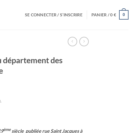
SE CONNECTER / S’INSCRIRE
PANIER /
0
€
0
u département des
e
.
ème
19
siècle publiée rue Saint Jacques à