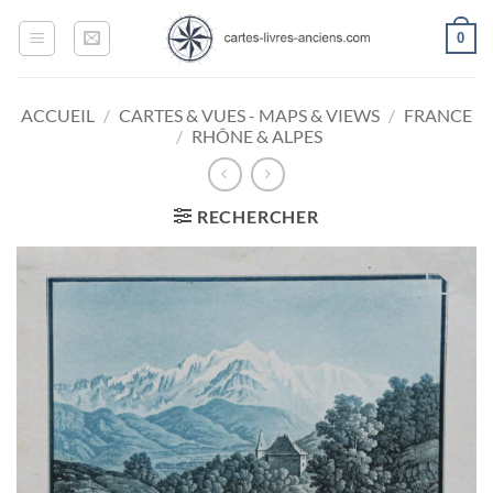
Passer
0
au
contenu
ACCUEIL
/
CARTES & VUES - MAPS & VIEWS
/
FRANCE
/
RHÔNE & ALPES
RECHERCHER
Ajouter
à la
wishlist