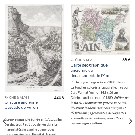
Ajouter
Ajouter
à la
à la
wishlist
wishlist
65
€
RHÔNE & ALPES
Carte géographique
ancienne du
département de l’Ain
Carte originale gravée en 1880. Beaux
cartouches colorés à l’aquarelle. Très bon
état. Format feuille : 34,5 x 26 cm.
220
€
Original antique map of 1880.
Edition de
RHÔNE & ALPES
Gravure ancienne –
la fin du 19ème siècle, gravée par Alès,
Cascade de Furon
illustrant les départements français et
d’Outre-mer, agrémentée de vignettes
aquarellées du chef-lieu, curiosités et
Epreuve originale éditée en 1785. Ballin
personnages célèbres.
dessinateur. Petit trou de ver dans la
marge latérale gauche et quelques
rousseurs éparses. Bon état. Format