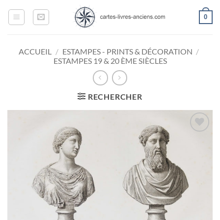
Passer
0
au
contenu
ACCUEIL
/
ESTAMPES - PRINTS & DÉCORATION
/
ESTAMPES 19 & 20 ÈME SIÈCLES
RECHERCHER
Ajouter
à la
wishlist