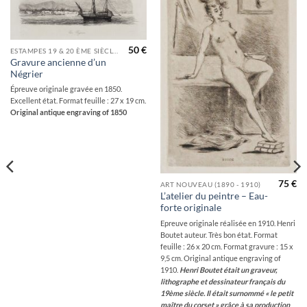
wishlist
wishlist
50
€
ESTAMPES 19 & 20 ÈME SIÈCLES
Gravure ancienne d’un
Négrier
Épreuve originale gravée en 1850.
Excellent état. Format feuille : 27 x 19 cm.
Original antique engraving of 1850
75
€
ART NOUVEAU (1890 - 1910)
L’atelier du peintre – Eau-
forte originale
Epreuve originale réalisée en 1910. Henri
Boutet auteur. Très bon état. Format
feuille : 26 x 20 cm. Format gravure : 15 x
9,5 cm. Original antique engraving of
1910.
Henri Boutet était un graveur,
lithographe et dessinateur français du
19ème siècle. Il était surnommé « le petit
maître du corset » grâce à sa production