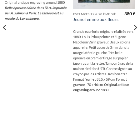
Original antique engraving around 1880
Belle épreuve éditée dans L’Art. Imprimée
par A. Salmon à Paris.
Le tableau est au
380
€
ESTAMPES 19 & 20 ÈME SIÈCLES
musée du Luxembourg.
Jeune femme aux fleurs
Grande eau-forte originale réalisée vers
1880. Louis Priou peintre et Eugène
Napoléon Varin graveur. Beaux coloris
aquarelle. Petit accro de 3 mm dans la
marge latérale gauche. Très belle
épreuve en premier tirage sur papier
japon, avant la lettre. Tampon à sec de la
maison d’édition UZR. Contre signée au
crayon par les artistes. Très bon état.
Format feuille : 83,5 x 59 cm. Format
gravure : 70 x 46 cm.
Original antique
engraving around 1880