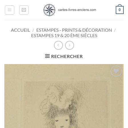
Passer
0
au
contenu
ACCUEIL
/
ESTAMPES - PRINTS & DÉCORATION
/
ESTAMPES 19 & 20 ÈME SIÈCLES
RECHERCHER
Ajouter
à la
wishlist