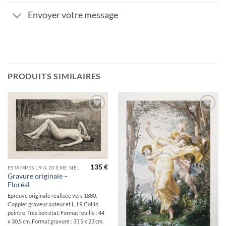
Envoyer votre message
PRODUITS SIMILAIRES
Ajouter
Ajouter
à la
à la
wishlist
wishlist
135
€
ESTAMPES 19 & 20 ÈME SIÈCLES
Gravure originale –
Floréal
Epreuve originale réalisée vers 1880.
Coppier graveur auteur et L.J.R Collin
peintre. Très bon état. Format feuille : 44
x 30,5 cm. Format gravure : 33,5 x 23 cm.