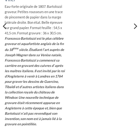
Eau-forte originale de 1807. Bartolozzi
graveur. Petites rousseurs en une trace
de pincement de papier dans la marge
latérale droite. Bon état. Belle épreuve
sur grand papier. Format feuille : 54,5 x
41,5 cm. Format gravure : 36 x 30,5 cm.
Francesco Bartolozzi
est le plus célèbre
graveur et aquafortiste anglais de la fin
ème
du 18
siècle. Étudiant l'art auprès de
Joseph Wagner dans sa Venise natale,
Francesco Bartolozzi a commencé sa
carrière en gravant des cuivres d’ après
les maîtres italiens.
Il est invité par le roi
d'Angleterre à venir à Londres en 1764
pour graver les dessins de Guercino,
Tibaldi et d'autres artistes italiens dans
la collection royale du château de
Windsor.
Une nouvelle technique de
gravure était récemment apparue en
Angleterre à cette époque et, bien que
Bartolozzi n'ait pas revendiqué son
invention, son nom est à jamais lié à la
gravure en pointillée.