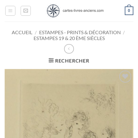
Passer
0
au
contenu
ACCUEIL
/
ESTAMPES - PRINTS & DÉCORATION
/
ESTAMPES 19 & 20 ÈME SIÈCLES
RECHERCHER
Ajouter
à la
wishlist