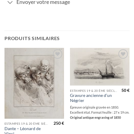
Envoyer votre message
PRODUITS SIMILAIRES
Ajouter
Ajouter
à la
à la
wishlist
wishlist
50
€
ESTAMPES 19 & 20 ÈME SIÈCLES
Gravure ancienne d’un
Négrier
Épreuve originale gravée en 1850.
Excellent état. Format feuille : 27 x 19 cm.
Original antique engraving of 1850
250
€
ESTAMPES 19 & 20 ÈME SIÈCLES
Dante – Léonard de
Vinci