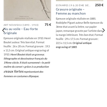
250
€
ESTAMPES 19 & 20 ÈME SIÈCLES
Gravure originale –
Femme au manchon
Epreuve originale réalisée en 1885.
Rodolphe Piguet auteur Belle épreuve du
75
€
ART NOUVEAU (1890 - 1910)
3ème état avant la lettre, sur papier
Nu au voile – Eau-forte
japon, remarque gravée par l’artiste dans
originale
la marge inférieure. Très bon état. Format
Epreuve originale réalisée en 1910. Henri
feuille : 29 x 17,5 cm. Format gravure :
Boutet auteur. Très bon état. Format
22,5 x 11,5 cm.
Original antique
feuille : 26 x 20 cm. Format gravure : 19,5
engraving of 1885
x 11,5 cm. Original antique engraving of
1910.
Henri Boutet était un graveur,
lithographe et dessinateur français du
19ème siècle. Il était surnommé « le petit
maître du corset » grâce à sa production
eaux fortes
d’
représentant des
femmes en costumes d’époque.