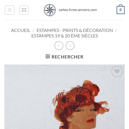
Passer
0
au
contenu
ACCUEIL
/
ESTAMPES - PRINTS & DÉCORATION
/
ESTAMPES 19 & 20 ÈME SIÈCLES
RECHERCHER
Ajouter
à la
wishlist