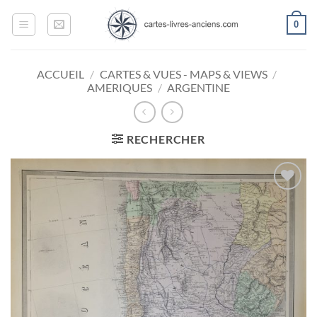
Passer
0
au
contenu
ACCUEIL
/
CARTES & VUES - MAPS & VIEWS
/
AMERIQUES
/
ARGENTINE
RECHERCHER
Ajouter
à la
wishlist