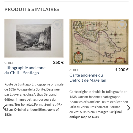
PRODUITS SIMILAIRES
Ajouter
Ajouter
à la
à la
wishlist
wishlist
250
€
CHILI
Lithographie ancienne
1 200
€
CHILI
du Chili – Santiago
Carte ancienne du
Détroit de Magellan
Route de Santiago. Lithographie originale
de 1836. Voyage de la Bonite. Dessinée
Carte originale double in-folio gravée en
par Lauvergne, chez Arthus Bertrand
1638. Janson Johannes cartographe.
éditeur. Infimes petites rousseurs du
Beaux coloris anciens. Texte explicatif en
temps. Très bon état. Format feuille : 49 x
latin au verso. Très bon état. Format
32 cm.
Original antique lithography of
cuivre: 60 x 39 cm + marges.
Original
1836
antique map of 1638