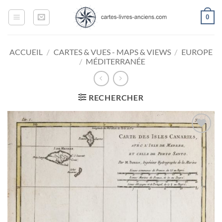
Passer
0
au
contenu
ACCUEIL
/
CARTES & VUES - MAPS & VIEWS
/
EUROPE
/
MÉDITERRANÉE
RECHERCHER
Ajouter
à la
wishlist