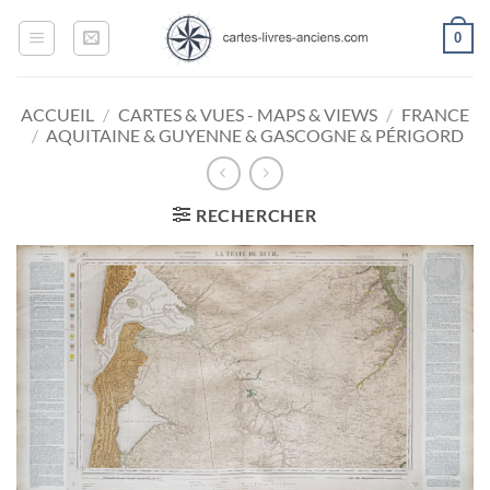
Passer
0
au
contenu
ACCUEIL
/
CARTES & VUES - MAPS & VIEWS
/
FRANCE
/
AQUITAINE & GUYENNE & GASCOGNE & PÉRIGORD
RECHERCHER
Ajouter
à la
wishlist