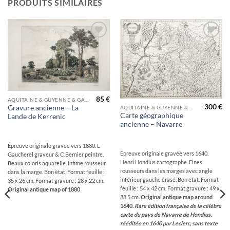
PRODUITS SIMILAIRES
Ajouter
Ajouter
à la
à la
wishlist
wishlist
85
€
AQUITAINE & GUYENNE & GASCOGNE & PÉRIGORD
300
€
Gravure ancienne – La
AQUITAINE & GUYENNE & GASCOGNE & PÉRIGORD
Carte géographique
Lande de Kerrenic
ancienne – Navarre
Épreuve originale gravée vers 1880. L
Epreuve originale gravée vers 1640.
Gaucherel graveur & C.Bernier peintre.
Henri Hondius cartographe. Fines
Beaux coloris aquarelle. Infime rousseur
rousseurs dans les marges avec angle
dans la marge. Bon état. Format feuille :
inférieur gauche érasé. Bon état. Format
35 x 26 cm. Format gravure : 28 x 22 cm.
feuille : 54 x 42 cm. Format gravure : 49 x
Original antique map of 1880
38,5 cm.
Original antique map around
1640.
Rare édition française de la célèbre
carte du pays de Navarre de Hondius,
rééditée en 1640 par Leclerc, sans texte